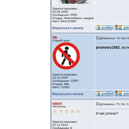
Зарегистрирован:
03.09.2008
Сообщения: 2595
Откуда: Новосибирск, академ
Авто: ВАЗ-21083
Вернуться к началу
Vik
Добавлено: Чт Сен 0
старый панк
prometey1982
, жалк
Зарегистрирован:
13.10.2005
Сообщения: 12597
Откуда: Nsk
Авто: 21083
Вернуться к началу
ganny
Добавлено: Пт Окт 1
Читатель
И как успехи?
Зарегистрирован:
22.12.2014
Сообщения: 8