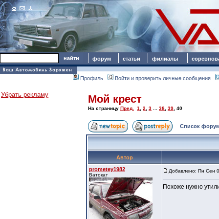
форум
статьи
филиалы
соревнов
Профиль
Войти и проверить личные сообщения
Убрать рекламу
Мой крест
На страницу
Пред.
1
,
2
,
3
...
38
,
39
,
40
Список форум
Автор
prometey1982
Добавлено: Пн Сен 0
Ватокат
Похоже нужно утили