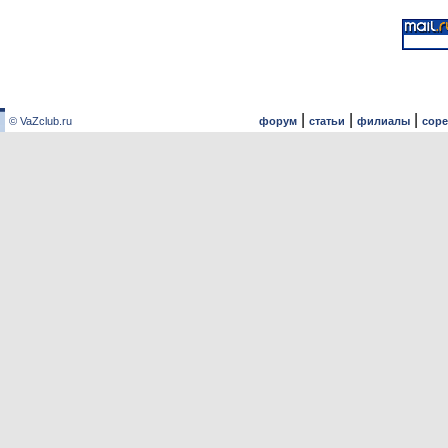
|
|
|
© VaZclub.ru
форум
статьи
филиалы
сор