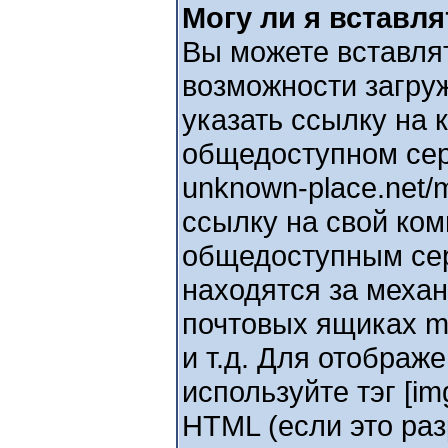
Могу ли я вставля
Вы можете вставлят
возможности загру
указать ссылку на 
общедоступном серв
unknown-place.net/m
ссылку на свой ком
общедоступным сер
находятся за меха
почтовых ящиках m
и т.д. Для отображ
используйте тэг [i
HTML (если это ра