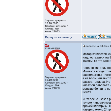
Зарегистрирован:
13.10.2005
Сообщения: 12597
Откуда: Nsk
Авто: 21083
Вернуться к началу
Vik
Добавлено: Сб Сен 1
старый панк
Мотор кончается, ск
надо оставатся на 
160ткм, то это мне г
Вообще так если по
Момента вроде хоче
расположены низко 
Зарегистрирован:
а на большей высот
13.10.2005
расход топлива. Но 
Сообщения: 12597
низах он работает 
Откуда: Nsk
Авто: 21083
меньше бензина пот
ценах.
Интересно - какая 
только направляющие
прочей электрики. Н
наверно около 24тр