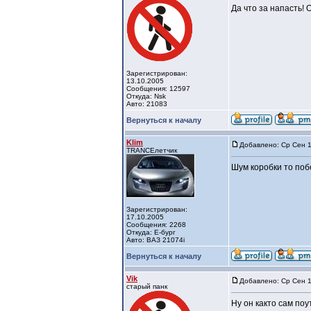
Да что за напасть! 
Зарегистрирован:
13.10.2005
Сообщения: 12597
Откуда: Nsk
Авто: 21083
Вернуться к началу
Klim
Добавлено: Ср Сен 1
TRANCEлетчик
Шум коробки то по
Зарегистрирован:
17.10.2005
Сообщения: 2268
Откуда: Е-бург
Авто: ВАЗ 21074i
Вернуться к началу
Vik
Добавлено: Ср Сен 1
старый панк
Ну он както сам по