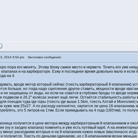
3, 2014 4:54 pm
Заголовок сообщения:
оро пора его менять. Этому блоку самое место в чермете. Точить его уже неку
8 клапанах и на карбюраторе. Езжу я последнее время довольно мало и если 
ода на 4.
думать, вроде мотор который сейчас (тоесть карбюраторный 8-клапанник) ус
тся больше, но тогда надо сцепление другое ставить, мощности вроде хватае
и не защищены от воды, но если не соватся в глубокие броды то вроде нормал
е подвески и 26.2" колёсах значит ещё легче. Остаётся стабильность работы
для поездок туда где горы (тоесть где выше 1.5km, тоесть Алтай и Монголия)
не хуже чем 25x27. А по расходу непонятно, окупится ли цена 16-клапанника 
реблять, это 5 литров на 1ткм. Если прикидывать на 4 года (160ткм), то пол
разница получится в цене мотора между карбюраторным 8-клапанником и окол
 (ну и заодно клапана) поменять и уже есть путёвый карб. А на инжекторный 
у минус расходники которые и на 8-клапанник нужно новые (маслонасос итд). О
 и получится. Тоесть по деньгам одинаково, но c 8-клапанником возни меньше.