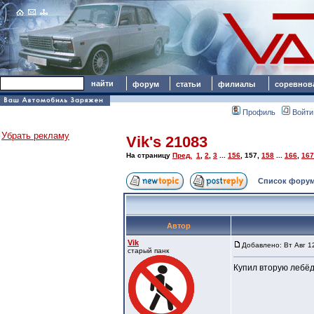
форум
статьи
филиалы
соревнов
Профиль
Войти
Убрать рекламу
Vik's 21083
На страницу
Пред.
1
,
2
,
3
...
156
,
157
,
158
...
166
,
167
Список форум
Автор
Vik
Добавлено: Вт Авг 1
старый панк
Купил вторую лебёд