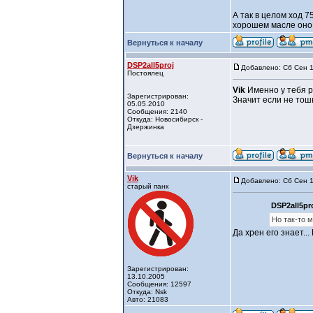
А так в целом ход 
хорошем масле оно 
Вернуться к началу
DSP2all5proj
Добавлено: Сб Сен 1
Постоялец
Vik
Именно у тебя ра
Зарегистрирован:
Значит если не тошн
05.05.2010
Сообщения: 2140
Откуда: Новосибирск -
Дзержинка
Вернуться к началу
Vik
Добавлено: Сб Сен 1
старый панк
DSP2all5pro
Но так-то м
Да хрен его знает...
Зарегистрирован:
13.10.2005
Сообщения: 12597
Откуда: Nsk
Авто: 21083