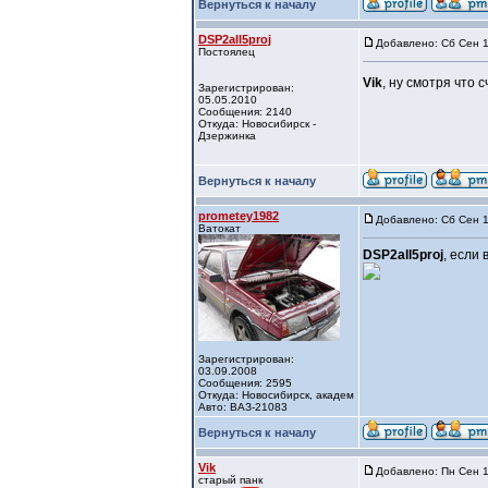
Вернуться к началу
DSP2all5proj
Добавлено: Сб Сен 1
Постоялец
Vik
, ну смотря что 
Зарегистрирован:
05.05.2010
Сообщения: 2140
Откуда: Новосибирск -
Дзержинка
Вернуться к началу
prometey1982
Добавлено: Сб Сен 1
Ватокат
DSP2all5proj
, если
Зарегистрирован:
03.09.2008
Сообщения: 2595
Откуда: Новосибирск, академ
Авто: ВАЗ-21083
Вернуться к началу
Vik
Добавлено: Пн Сен 1
старый панк