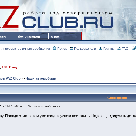
ания
фотогалереи
о нас
 и проверить личные сообщения
Поиск
Пользователи
Группы
FAQ
,
168
След.
ов VAZ Club
->
Наши автомобили
Сообщение
2, 2014 10:46 am
Заголовок сообщения:
ку. Правда этим летом уже врядли успею поставить. Надо ещё додумать дета