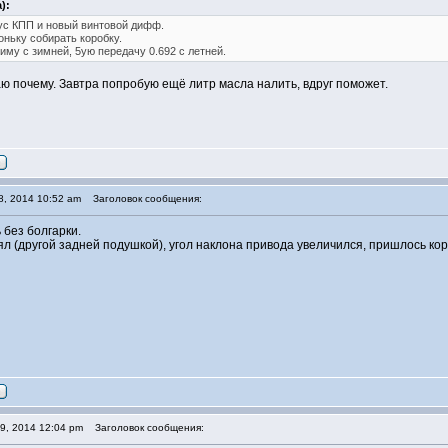
):
ус КПП и новый винтовой дифф.
оньку собирать коробку.
иму с зимней, 5ую передачу 0.692 с летней.
аю почему. Завтра попробую ещё литр масла налить, вдруг поможет.
8, 2014 10:52 am
Заголовок сообщения:
 без болгарки.
л (другой задней подушкой), угол наклона привода увеличился, пришлось кор
9, 2014 12:04 pm
Заголовок сообщения: