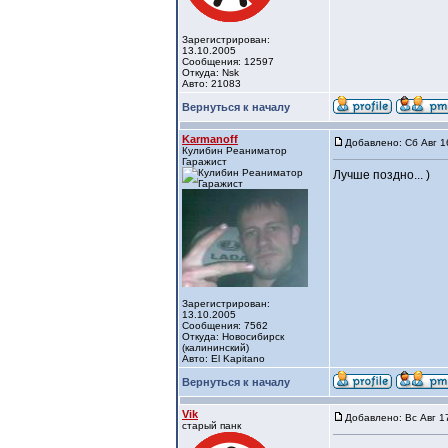
Зарегистрирован:
13.10.2005
Сообщения: 12597
Откуда: Nsk
Авто: 21083
Вернуться к началу
Karmanoff
Добавлено: Сб Авг 1
Кулибин Реаниматор
Гаражист
Лучше поздно... )
Зарегистрирован:
13.10.2005
Сообщения: 7562
Откуда: Новосибирск
(калининский)
Авто: El Kapitano
Вернуться к началу
Vik
Добавлено: Вс Авг 1
старый панк