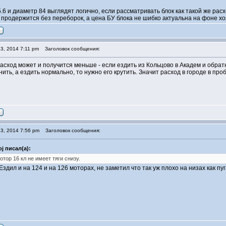
75.6 и диаметр 84 выглядят логично, если рассматривать блок как такой же р
продержится без переборок, а цена БУ блока не шибко актуальна на фоне х
3, 2014 7:11 pm
Заголовок сообщения:
сход может и получится меньше - если ездить из Кольцово в Академ и обратно
ить, а ездить нормально, то нужно его крутить. Значит расход в городе в про
3, 2014 7:56 pm
Заголовок сообщения:
j писал(а):
отор 16 кл не имеет тяги снизу.
 Ездил и на 124 и на 126 моторах, не заметил что так уж плохо на низах как пу