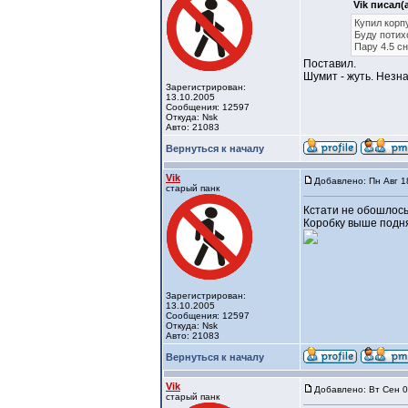
Vik писал(а
Купил корп
Буду потих
Пару 4.5 сн
Поставил.
Шумит - жуть. Незн
Зарегистрирован:
13.10.2005
Сообщения: 12597
Откуда: Nsk
Авто: 21083
Вернуться к началу
Vik
Добавлено: Пн Авг 1
старый панк
Кстати не обошлось
Коробку выше подня
Зарегистрирован:
13.10.2005
Сообщения: 12597
Откуда: Nsk
Авто: 21083
Вернуться к началу
Vik
Добавлено: Вт Сен 0
старый панк