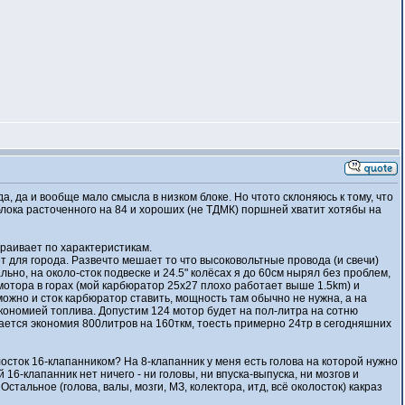
да, да и вообще мало смысла в низком блоке. Но чтото склоняюсь к тому, что
блока расточенного на 84 и хороших (не ТДМК) поршней хватит хотябы на
траивает по характеристикам.
т для города. Развечто мешает то что высоковольтные провода (и свечи)
ьно, на около-сток подвеске и 24.5" колёсах я до 60см нырял без проблем,
 мотора в горах (мой карбюратор 25x27 плохо работает выше 1.5km) и
 можно и сток карбюратор ставить, мощность там обычно не нужна, а на
экономией топлива. Допустим 124 мотор будет на пол-литра на сотню
учается экономия 800литров на 160ткм, тоесть примерно 24тр в сегодняшних
осток 16-клапанником? На 8-клапанник у меня есть голова на которой нужно
16-клапанник нет ничего - ни головы, ни впуска-выпуска, ни мозгов и
стальное (голова, валы, мозги, МЗ, колектора, итд, всё околосток) какраз