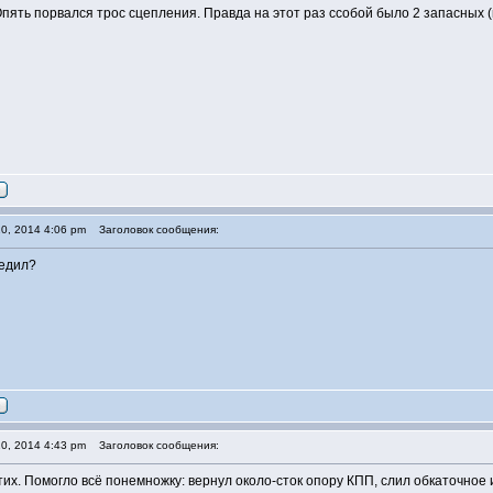
Опять порвался трос сцепления. Правда на этот раз ссобой было 2 запасных (
0, 2014 4:06 pm
Заголовок сообщения:
бедил?
0, 2014 4:43 pm
Заголовок сообщения:
утих. Помогло всё понемножку: вернул около-сток опору КПП, слил обкаточное