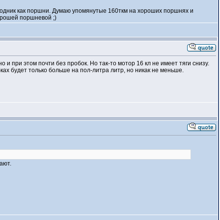
асходник как поршни. Думаю упомянутые 160ткм на хороших поршнях и
орошей поршневой ;)
 и при этом почти без пробок. Но так-то мотор 16 кл не имеет тяги снизу.
бках будет только больше на пол-литра литр, но никак не меньше.
гают.