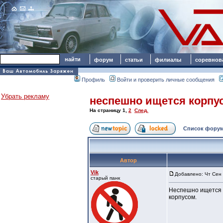
форум
статьи
филиалы
соревнов
Профиль
Войти и проверить личные сообщения
Убрать рекламу
неспешно ищется корпу
На страницу
1
,
2
След.
Список форум
Автор
Vik
Добавлено: Чт Сен 
старый панк
Неспешно ищется к
корпусом.