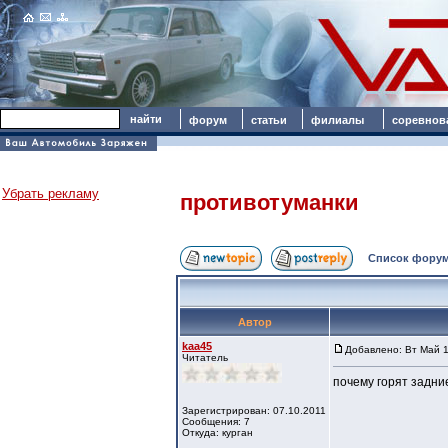
форум
статьи
филиалы
соревнов
Убрать рекламу
противотуманки
Список форум
Автор
kaa45
Добавлено: Вт Май 1
Читатель
почему горят задни
Зарегистрирован: 07.10.2011
Сообщения: 7
Откуда: курган