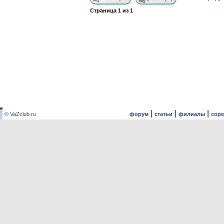
Страница
1
из
1
|
|
|
© VaZclub.ru
форум
статьи
филиалы
сор