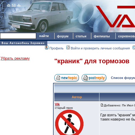
форум
статьи
филиалы
соревнов
Профиль
Войти и проверить личные сообщения
Убрать рекламу
"краник" для тормозов
Список форум
Автор
Vik
Добавлено: Пн Июл 0
старый панк
Где взять "краник"
таких наверно не б