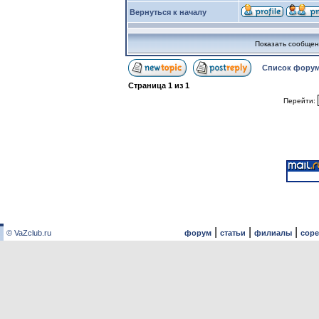
Вернуться к началу
Показать сообщен
Список форум
Страница
1
из
1
Перейти:
|
|
|
© VaZclub.ru
форум
статьи
филиалы
сор