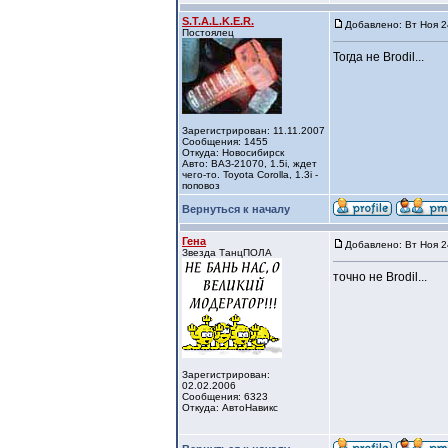
S.T.A.L.K.E.R.
Добавлено: Вт Ноя 2
Постоялец
Тогда не Brodil...
Зарегистрирован: 11.11.2007
Сообщения: 1455
Откуда: Новосибирск
Авто: ВАЗ-21070, 1.5i, ждет
чего-то. Toyota Corolla, 1.3i -
поповоз
Вернуться к началу
Гена
Добавлено: Вт Ноя 2
Звезда ТанцПОЛА
точно не Brodil...
Зарегистрирован:
02.02.2006
Сообщения: 6323
Откуда: АвтоНавикс