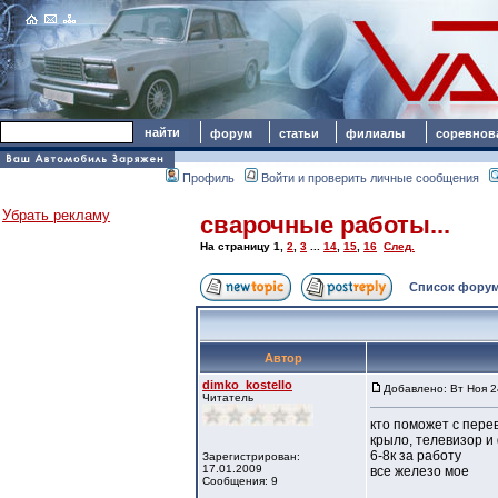
форум
статьи
филиалы
соревнов
Профиль
Войти и проверить личные сообщения
Убрать рекламу
сварочные работы...
На страницу
1
,
2
,
3
...
14
,
15
,
16
След.
Список форум
Автор
dimko_kostello
Добавлено: Вт Ноя 2
Читатель
кто поможет с пере
крыло, телевизор и
6-8к за работу
Зарегистрирован:
17.01.2009
все железо мое
Сообщения: 9