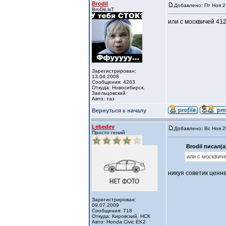
Brodil
Добавлено: Пт Ноя 2
BroDiLisT
или с москвичей 412
Зарегистрирован:
13.04.2008
Сообщения: 4263
Откуда: Новосибирск,
Заельцовский
Авто: таз
Вернуться к началу
Lebedev
Добавлено: Вс Ноя 2
Просто гений
Brodil писал(а
или с москвиче
никуя советик ценне
Зарегистрирован:
09.07.2009
Сообщения: 718
Откуда: Кировский, НСК
Авто: Honda Civic EK2