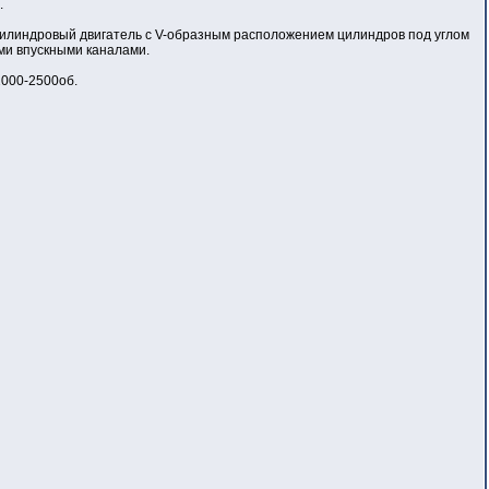
.
цилиндровый двигатель с V-образным расположением цилиндров под углом
ми впускными каналами.
2000-2500об.