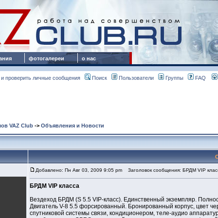
ания
фотогалереи
о нас
 и проверить личные сообщения
Поиск
Пользователи
Группы
FAQ
ов VAZ Club
->
Объявления и Новости
Добавлено: Пн Авг 03, 2009 9:05 pm
Заголовок сообщения: БРДМ VIP клас
БРДМ VIP класса
Вездеход БРДМ (S 5.5 VIP-класс). Единственный экземпляр. Полност
Двигатель V-8 5.5 форсированный. Бронированный корпус, цвет 
спутниковой системы связи, кондиционером, теле-аудио аппарату