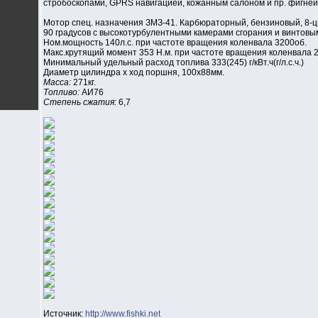
стробоскопами, GPRS навигацией, кожанным салоном и пр. фигней
Мотор спец. назначения ЗМЗ-41. Карбюраторный, бензиновый, 8-
90 градусов с высокотурбулентными камерами сгорания и винтовы
Ном.мощность 140л.с. при частоте вращения коленвала 3200об.
Макс.крутящий момент 353 Н.м. при частоте вращения коленвала 
Минимальный удельный расход топлива 333(245) г/кВт.ч(г/л.с.ч.)
Диаметр цилиндра х ход поршня, 100х88мм.
Масса:
271кг.
Топливо:
АИ76
Степень сжатия:
6,7
Источник:
http://www.fishki.net