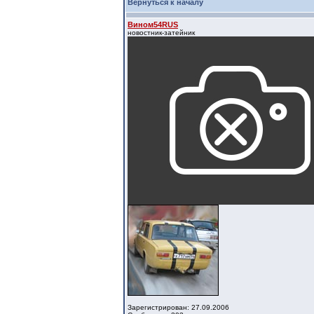
Вернуться к началу
Вином54RUS
новостник-затейник
Зарегистрирован: 27.09.2006