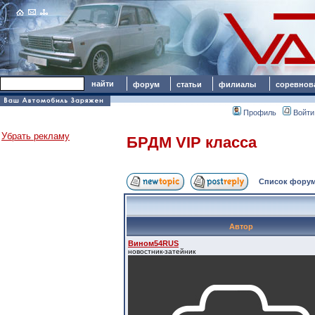
форум
статьи
филиалы
соревнов
Профиль
Войти
Убрать рекламу
БРДМ VIP класса
Список форум
Автор
Вином54RUS
новостник-затейник