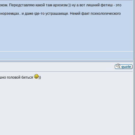
ком. Передставляю какой там архоизм )) ну а вот лишний фетиш - это
инорземцах.. и даже где-то устрашающе. Некий факт психологического
ашно головой биться
))