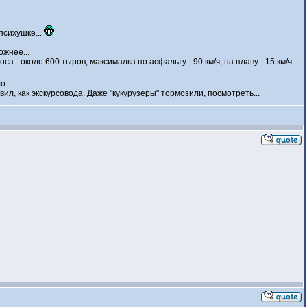
психушке...
ожнее...
 - около 600 тыров, максималка по асфальту - 90 км/ч, на плаву - 15 км/ч...
о.
ил, как экскурсовода. Даже "кукурузеры" тормозили, посмотреть...