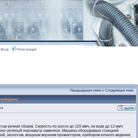
Вход
Регистрация
Предыдущая тема
::
Следующая тема
Сообщение
са
ью ручная сборка. Скорость по шоссе до 120 км/ч, на воде до 12 км/ч.
черно-зеленый перламутр хамелеон. Машина оборудована станцией
рой, эхолотом, мощным верхним прожектором, прибором ночного видения,