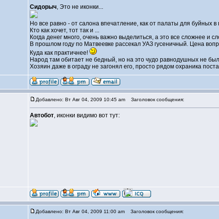
Сидорыч
, Это не иконки...
Но все равно - от салона впечатление, как от палаты для буйных в 
Кто как хочет, тот так и ...
Когда денег много, очень важно выделиться, а это все сложнее и сл
В прошлом году по Матвеевке рассекал УАЗ гусеничный. Цена вопроса
Куда как практичнее!
Народ там обитает не бедный, но на это чудо равнодушных не был
Хозяин даже в ограду не загонял его, просто рядом охраника постав
Добавлено: Вт Авг 04, 2009 10:45 am
Заголовок сообщения:
Автобот
, иконки видимо вот тут:
Добавлено: Вт Авг 04, 2009 11:00 am
Заголовок сообщения: