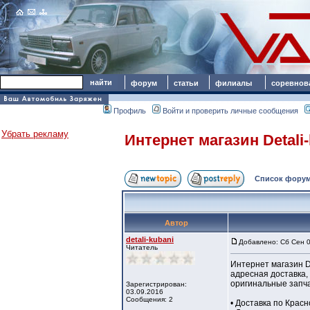
форум
статьи
филиалы
соревнов
Профиль
Войти и проверить личные сообщения
Убрать рекламу
Интернет магазин Detali-
Список форум
Автор
detali-kubani
Добавлено: Сб Сен 0
Читатель
Интернет магазин D
адресная доставка,
оригинальные запча
Зарегистрирован:
03.09.2016
Сообщения: 2
• Доставка по Крас