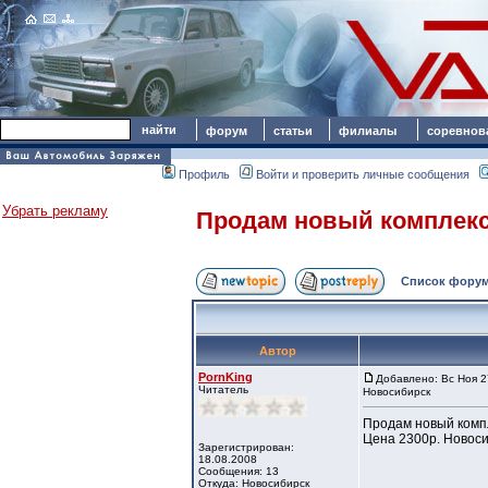
форум
статьи
филиалы
соревнов
Профиль
Войти и проверить личные сообщения
Убрать рекламу
Продам новый комплекс
Список форум
Автор
PornKing
Добавлено: Вс Ноя 2
Читатель
Новосибирск
Продам новый комп
Цена 2300р. Новоси
Зарегистрирован:
18.08.2008
Сообщения: 13
Откуда: Новосибирск