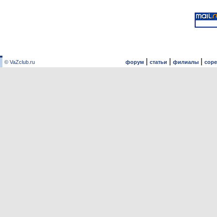
|
|
|
© VaZclub.ru
форум
статьи
филиалы
сор