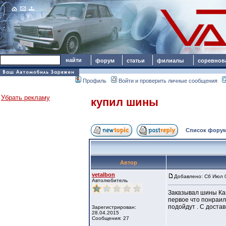
форум
статьи
филиалы
соревнов
Профиль
Войти и проверить личные сообщения
Убрать рекламу
купил шины
Список форум
Автор
vetalbon
Добавлено: Сб Июл 0
Автолюбитель
Заказывал шины Кам
первое что понраил
подойдут . С достав
Зарегистрирован:
28.04.2015
Сообщения: 27