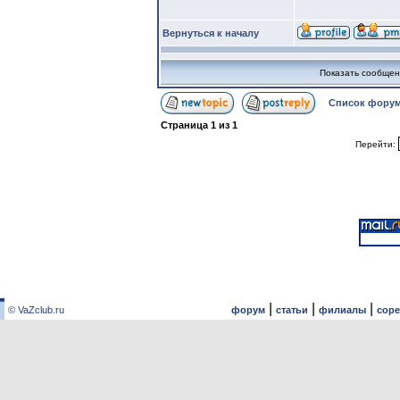
Вернуться к началу
Показать сообщен
Список форум
Страница
1
из
1
Перейти:
|
|
|
© VaZclub.ru
форум
статьи
филиалы
сор