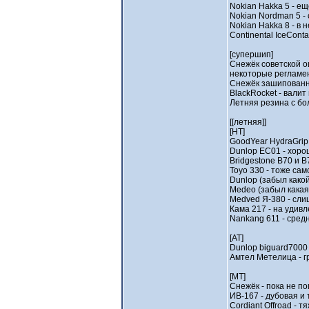
Nokian Hakka 5 - е
Nokian Nordman 5 -
Nokian Hakka 8 - в
Continental IceCont
[супершип]
Снежёк советской ош
некоторые регламен
Снежёк зашипованны
BlackRocket - вали
Летняя резина с бо
[[летняя]]
[HT]
GoodYear HydraGrip
Dunlop EC01 - хорош
Bridgestone B70 и 
Toyo 330 - тоже сам
Dunlop (забыл какой
Medeo (забыл какая
Medved Я-380 - сли
Кама 217 - на удив
Nankang 611 - сред
[AT]
Dunlop biguard7000
Амтел Метелица - г
[MT]
Снежёк - пока не по
ИВ-167 - дубовая и
Cordiant Offroad - 