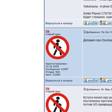
Yokohama - A.drive 
Amtel Planet 175/70
будет страшно. оцен
Вернуться к началу
Vik
Добавлено: Пн Окт 0
старый панк
Добавил про Dunlo
Зарегистрирован:
13.10.2005
Сообщения: 12597
Откуда: Nsk
Авто: 21083
Вернуться к началу
Vik
Добавлено: Вт Мар 2
старый панк
Кстати понял про р
постепенно протачи
потом UG превращае