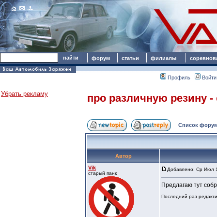
форум
статьи
филиалы
соревнов
Профиль
Войти
Убрать рекламу
про различную резину -
Список форум
Автор
Vik
Добавлено: Ср Июл 1
старый панк
Предлагаю тут собр
Последний раз редактир