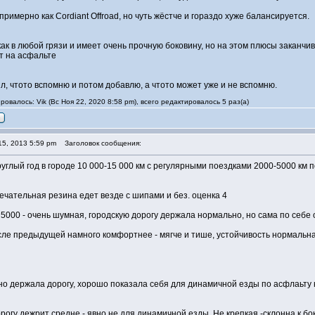
- примерно как Cordiant Offroad, но чуть жёстче и гораздо хуже балансируется.
о как в любой грязи и имеет очень прочную боковину, но на этом плюсы закан
ет на асфальте
л, чтото вспомню и потом добавлю, а чтото может уже и не вспомню.
овалось: Vik (Вс Ноя 22, 2020 8:58 pm), всего редактировалось 5 раз(а)
5, 2013 5:59 pm
Заголовок сообщения:
руглый год в городе 10 000-15 000 км с регулярными поездками 2000-5000 км 
амечательная резина едет везде с шипами и без. оценка 4
er 5000 - очень шумная, городскую дорогу держала нормально, но сама по себе
сле предыдущей намного комфортнее - мягче и тише, устойчивость нормальная
лично держала дорогу, хорошо показала себя для динамичной езды по асфлаьт
орогу дежрит средне - явно не для динамичной езды. Не крепкая -склонна к бо