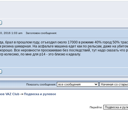
0, 2016 1:03 am
Заголовок сообщения:
да, брал в прошлом году, отъездил около 17000 в режиме 40% город 50% трас
ом резина шикарная. На асфальте машина едет как по рельсам, даже на убито
хорошо. Все неровности проскакиваю без последствий, тут надо сказать что р
р колесико, по мне для р14 - это близко к идеалу.
Показать сообщения:
ов VAZ Club
->
Подвеска и рулевое
Перейти: