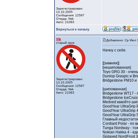
Зарегистрирован:
13.10.2005
Сообщения: 12597
Откуда: Nsk
Авто: 21083
Вернуться к началу
Vik
Добавлено: Ср Июл 1
старый панк
Начну с себя.
[[зимняя]]
[нешипованная]
Toyo GRG 30 - очен
Dunlop Graspic и Br
Зарегистрирован:
Bridgestone PM10 и
13.10.2005
Сообщения: 12597
[шипованная]
Откуда: Nsk
Авто: 21083
Bridgestone WT17 -
Bridgestone IceCruiz
Medved какойто шип
GoodYear UltraGrip 
GoodYear UltraGrip
GoodYear UltraGrip
Главный недостаток
Cordiant Polar - по
Tunga Nordway - то
Nokian Hakka 4 - ед
Gislaved NordFrost