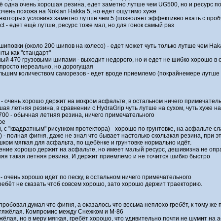
щё одна очень хорошая резина, едет заметно лутше чем UG500, но и ресурс 
 очень похожа на Nokian Hakka 5, но едет ощутимо хуже
 некоторых условиях заметно лутше чем 5 (позволяет эффективно ехать с проб
act - едет ещё лутше, ресурс тоже мал, но для гонок самый раз
иповки (около 200 шипов на колесо) - едет может чуть только лутше чем Haka
ты как "стандарт"
й 470 грузовыми шипами - выходит недорого, но и едет не шибко хорошо в
т просто нереально, но дорогущая
льшим количеством саморезов - едет вроде приемлемо (покрайнемере лутше 
 - очень хорошо держит на мокром асфальте, в остальном ничего примечатель
ая летняя резина, в сравнении с HydraGrip чуть лутше на сухом, чуть хуже н
B700 - обычная летняя резина, ничего примечательного
ое
, с "квадратным" рисунком протектора) - хорошо по грунтовке, на асфальте с
) - полная фигня, даже не знал что бывает настолько скользкая резина, при 
шком мягкая для асфальта, по щебёнке и грунтовке нормально идёт.
ление хорошо держит на асфальте, но имеет малый ресурс, дешивизна не оп
няя такая летняя резина. И держит приемлемо и не точится шибко быстро
 - очень хорошо идёт по песку, в остальном ничего примечательного
ребёт не сказать чтоб совсем хорошо, зато хорошо держит траекторию.
пробовал думал что фигня, а оказалось что весьма неплохо гребёт, к тому же
 тяжёлая. Компромис между Снежком и М-86
тяжёлая, но в меру мягкая, гребёт хорошо, что удивительно почти не шумит на