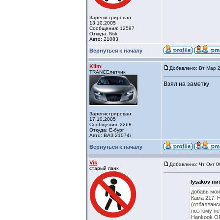
Зарегистрирован:
13.10.2005
Сообщения: 12597
Откуда: Nsk
Авто: 21083
Вернуться к началу
Klim
Добавлено: Вт Мар 2
TRANCEлетчик
Взял на заметку
Зарегистрирован:
17.10.2005
Сообщения: 2268
Откуда: Е-бург
Авто: ВАЗ 21074i
Вернуться к началу
Vik
Добавлено: Чт Окт 0
старый панк
lysakov пи
добавь мои
Кама 217. 
(отбалланс
поэтому не
Hankook OP