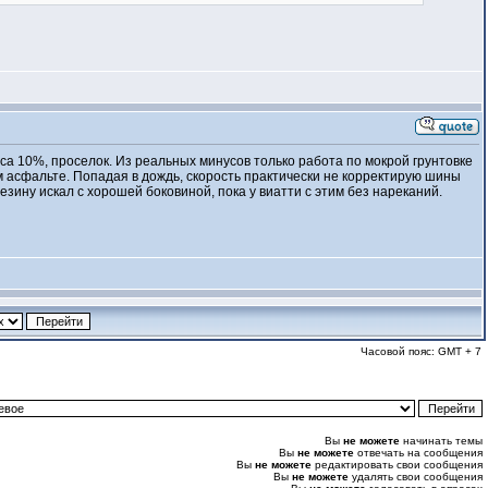
са 10%, проселок. Из реальных минусов только работа по мокрой грунтовке
м асфальте. Попадая в дождь, скорость практически не корректирую шины
езину искал с хорошей боковиной, пока у виатти с этим без нареканий.
Часовой пояс: GMT + 7
Вы
не можете
начинать темы
Вы
не можете
отвечать на сообщения
Вы
не можете
редактировать свои сообщения
Вы
не можете
удалять свои сообщения