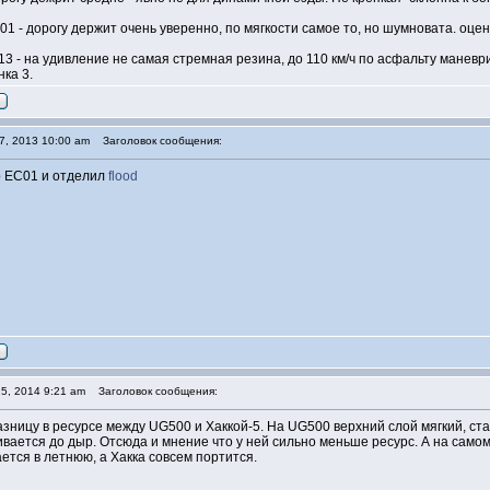
001 - дорогу держит очень уверенно, по мягкости самое то, но шумновата. оце
/13 - на удивление не самая стремная резина, до 110 км/ч по асфальту маневр
ка 3.
7, 2013 10:00 am
Заголовок сообщения:
p EC01 и отделил
flood
5, 2014 9:21 am
Заголовок сообщения:
азницу в ресурсе между UG500 и Хаккой-5. На UG500 верхний слой мягкий, ста
вается до дыр. Отсюда и мнение что у ней сильно меньше ресурс. А на самом
тся в летнюю, а Хакка совсем портится.