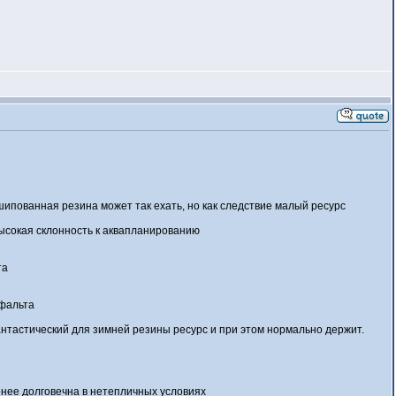
шипованная резина может так ехать, но как следствие малый ресурс
 высокая склонность к аквапланированию
та
сфальта
антастический для зимней резины ресурс и при этом нормально держит.
менее долговечна в нетепличных условиях