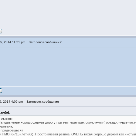
5, 2014 11:21 pm
Заголовок сообщения:
9, 2014 4:09 pm
Заголовок сообщения:
сал(а):
 отзывы:
На удивление хорошо держит дорогу при температурах около нули (гораздо лучше чисто
ирована,
 придерешься)
TIMO K-715 (летняя). Просто клевая резина. ОЧЕНЬ тихая, хорошо держит как чистый 