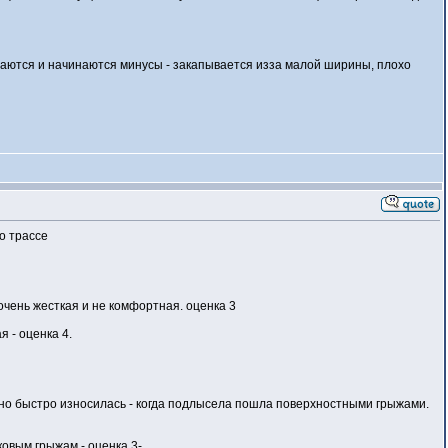
чиваются и начинаются минусы - закапывается изза малой ширины, плохо
по трассе
 очень жесткая и не комфортная. оценка 3
 - оценка 4.
у но быстро износилась - когда подлысела пошла поверхностными грыжами.
ковым грыжам - оценка 3-