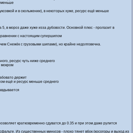
поменьше
уксовкой и в скольжении), в некоторых хуже, ресурс ещё меньше
 5, в мороз даже хуже изза дубовости. Основной плюс - пролазит в
 сравнении с настоящим супершипом
чем Снежёк с грузовыми шипами), но крайне недолговечна.
ного, ресурс чуть ниже среднего
а мокром
лабовато держит
этом ещё и ресурс меньше среднего
равдывается
 позволяет кратковременно сдуватся до 0.35 и при этом даже рулится
 асфальте. Из существенных минусов - плохо тянет вбок (косогоры и выход из