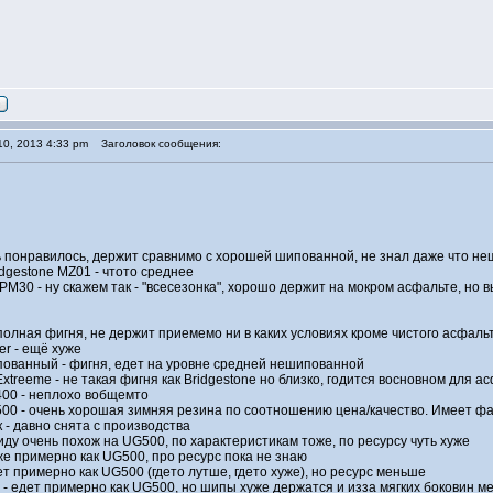
0, 2013 4:33 pm
Заголовок сообщения:
ь понравилось, держит сравнимо с хорошей шипованной, не знал даже что не
idgestone MZ01 - чтото среднее
 PM30 - ну скажем так - "всесезонка", хорошо держит на мокром асфальте, но
 полная фигня, не держит приемемо ни в каких условиях кроме чистого асфаль
er - ещё хуже
ованный - фигня, едет на уровне средней нешипованной
Extreeme - не такая фигня как Bridgestone но близко, годится восновном для а
 400 - неплохо вобщемто
 500 - очень хорошая зимняя резина по соотношению цена/качество. Имеет ф
 - давно снята с производства
 виду очень похож на UG500, по характеристикам тоже, по ресурсу чуть хуже
же примерно как UG500, про ресурс пока не знаю
ет примерно как UG500 (гдето лутше, гдето хуже), но ресурс меньше
 3 - едет примерно как UG500, но шипы хуже держатся и изза мягких боковин 