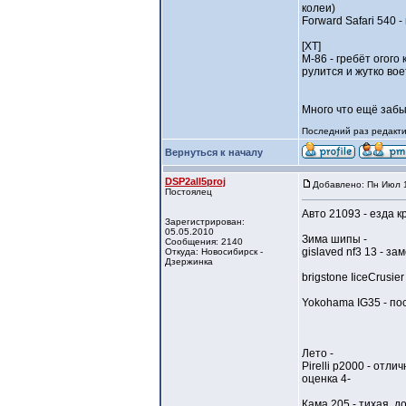
колеи)
Forward Safari 540 
[XT]
M-86 - гребёт огог
рулится и жутко во
Много что ещё забы
Последний раз редактир
Вернуться к началу
DSP2all5proj
Добавлено: Пн Июл 1
Постоялец
Авто 21093 - езда к
Зарегистрирован:
05.05.2010
Зима шипы -
Сообщения: 2140
gislaved nf3 13 - з
Откуда: Новосибирск -
Дзержинка
brigstone IiceCrusi
Yokohama IG35 - по
Лето -
Pirelli p2000 - от
оценка 4-
Кама 205 - тихая, д