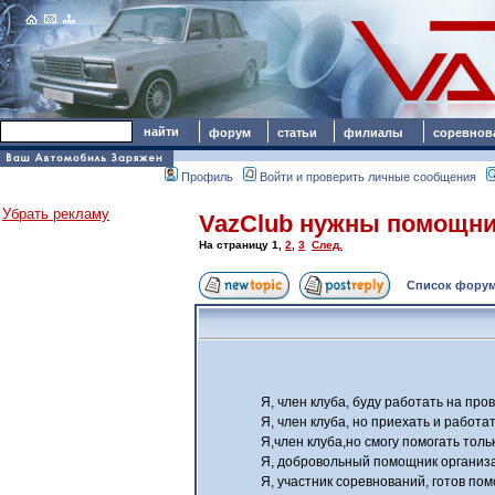
форум
статьи
филиалы
соревнов
Профиль
Войти и проверить личные сообщения
Убрать рекламу
VazClub нужны помощни
На страницу
1
,
2
,
3
След.
Список форум
Я, член клуба, буду работать на про
Я, член клуба, но приехать и работат
Я,член клуба,но смогу помогать толь
Я, добровольный помощник организат
Я, участник соревнований, готов пом