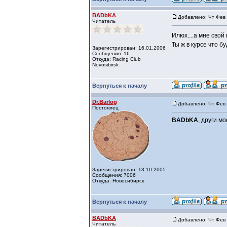
BADbKA
Добавлено: Чт Фев 
Читатель
Илюх....а мне свой
Ты ж в курсе что бу
Зарегистрирован: 16.01.2006
Сообщения: 16
Откуда: Racing Club
Novosibirsk
Вернуться к началу
Dr.Barlog
Добавлено: Чт Фев 
Постоялец
BADbKA
, други м
Зарегистрирован: 13.10.2005
Сообщения: 7006
Откуда: Новосибирск
Вернуться к началу
BADbKA
Добавлено: Чт Фев 
Читатель