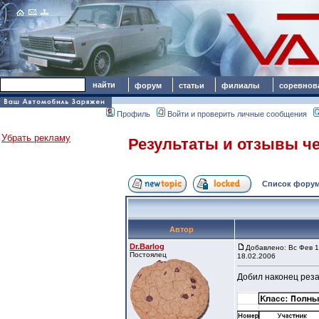
форум
статьи
филиалы
соревнов
Профиль
Войти и проверить личные сообщения
Убрать рекламу
Результаты и отзывы чет
Список форум
Автор
Dr.Barlog
Добавлено: Вс Фев 1
Постоялец
18.02.2006
Добил наконец резал