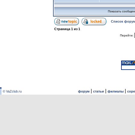
Показать сообщен
Список форум
Страница
1
из
1
Перейти:
|
|
|
© VaZclub.ru
форум
статьи
филиалы
сор