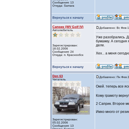
Сообщения: 13
Откуда: Samara
Вернуться к началу
Саприк (WV Golf IV)
Добавлено: Вс Фев 1
Автолюбитель
Уже разобрались. Д
бумажку. А сегодня
деле.
Зарегистрирован:
18.02.2006
Сообщения: 24
Хех... а меня сегод
Откуда: п. Краснообск
Вернуться к началу
Den 63
Добавлено: Пн Фев 2
Читатель
Окей. теперь все яс
Кому грамоту верн
2 Саприк. Второе ме
Имхо много от резины
Зарегистрирован:
05.02.2006
Сообщения: 13
Откуда: Samara