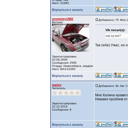
Авто: 21083
Вернуться к началу
prometey1982
Добавлено: Пт Фев 1
Ватокат
Vik писал(а):
как кузов?
Так себе) Ужас, но н
Зарегистрирован:
03.09.2008
Сообщения: 2595
Откуда: Новосибирск, академ
Авто: ВАЗ-21083
Вернуться к началу
ganny
Добавлено: Вс Авг 1
Читатель
Мне Калина нравится
Никаких проблем от
Зарегистрирован:
22.12.2014
Сообщения: 8
Вернуться к началу