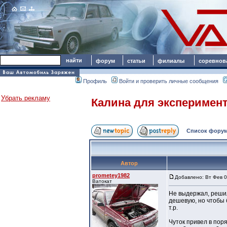
форум
статьи
филиалы
соревнов
Профиль
Войти и проверить личные сообщения
Убрать рекламу
Калина для эксперимен
Список форум
Автор
prometey1982
Добавлено: Вт Фев 0
Ватокат
Не выдержал, решил
дешевую, но чтобы 
т.р.
Чуток привел в поря