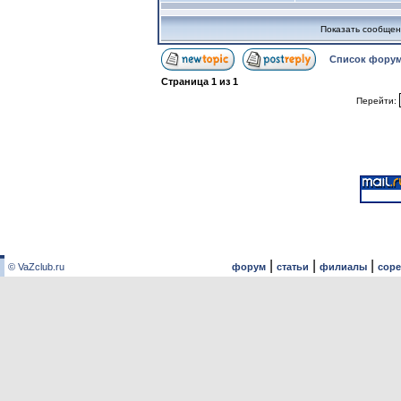
Показать сообщен
Список форум
Страница
1
из
1
Перейти:
|
|
|
© VaZclub.ru
форум
статьи
филиалы
сор