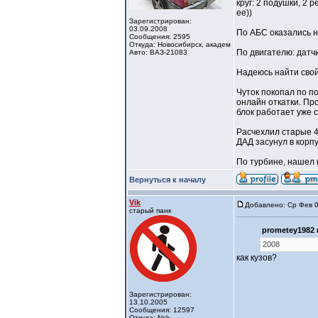
круг: 2 подушки, 2 
ее))
Зарегистрирован:
03.09.2008
По АБС оказались н
Сообщения: 2595
Откуда: Новосибирск, академ
По двигателю: датч
Авто: ВАЗ-21083
Надеюсь найти свой
Чуток покопал по п
онлайн откатки. Пр
блок работает уже 
Расчехлил старые 4
ДАД засунул в корп
По турбине, нашел 
Вернуться к началу
Vik
Добавлено: Ср Фев 0
старый панк
prometey1982 
2008
как кузов?
Зарегистрирован:
13.10.2005
Сообщения: 12597
Откуда: Nsk