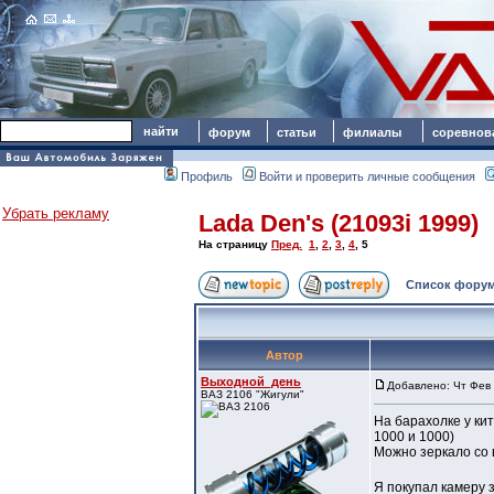
форум
статьи
филиалы
соревнов
Профиль
Войти и проверить личные сообщения
Убрать рекламу
Lada Den's (21093i 1999)
На страницу
Пред.
1
,
2
,
3
,
4
,
5
Список форум
Автор
Выходной_день
Добавлено: Чт Фев 
ВАЗ 2106 "Жигули"
На барахолке у ки
1000 и 1000)
Можно зеркало со 
Я покупал камеру 