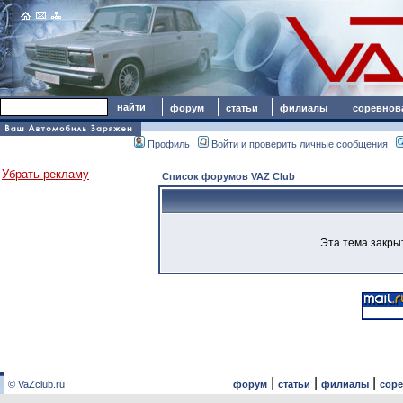
форум
статьи
филиалы
соревнов
Профиль
Войти и проверить личные сообщения
Убрать рекламу
Список форумов VAZ Club
Эта тема закры
|
|
|
© VaZclub.ru
форум
статьи
филиалы
сор