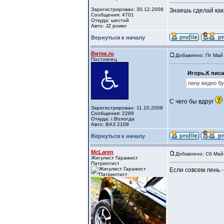
Зарегистрирован: 30.12.2008
Знаешь сделай как,
Сообщения: 4701
Откуда: шестой
Авто: JZ power
Вернуться к началу
Витек.ru
Добавлено: Пт Май 
Постоялец
Игорь.К писа
пену видно б
С чего бы вдруг
Зарегистрирован: 11.10.2008
Сообщения: 2289
Откуда: г.Вологда
Авто: ВАЗ 2106
Вернуться к началу
McLaren
Добавлено: Сб Май 
Жигулист Гаражист
Патриотист
Если совсем лень 