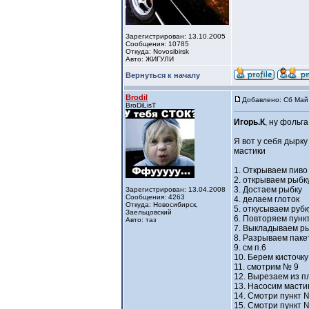
Зарегистрирован: 13.10.2005
Сообщения: 10785
Откуда: Novosibirsk
Авто: ЖИГУЛИ
Вернуться к началу
Brodil
Добавлено: Сб Май 
BroDiLisT
Игорь.К
, ну фольга
Я вот у себя дырку
мастики
1. Открываем пиво
2. открываем рыбк
3. Достаем рыбку
Зарегистрирован: 13.04.2008
Сообщения: 4263
4. делаем глоток
Откуда: Новосибирск,
5. откусываем рубк
Заельцовский
6. Повторяем пункт
Авто: таз
7. Выкладываем р
8. Разрываем паке
9. см п.6
10. Берем кисточку
11. смотрим № 9
12. Вырезаем из п
13. Насосим масти
14. Смотри пункт 
15. Смотри пункт 