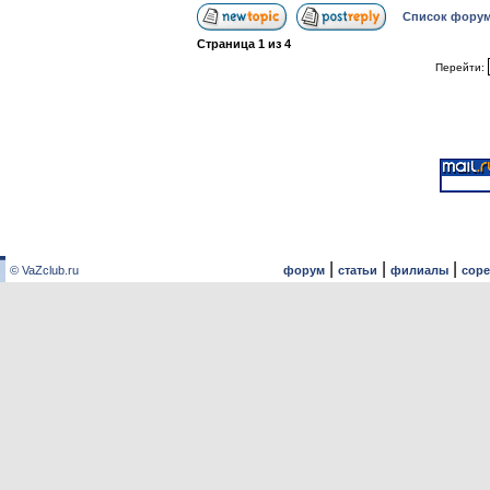
Список форум
Страница
1
из
4
Перейти:
|
|
|
© VaZclub.ru
форум
статьи
филиалы
сор