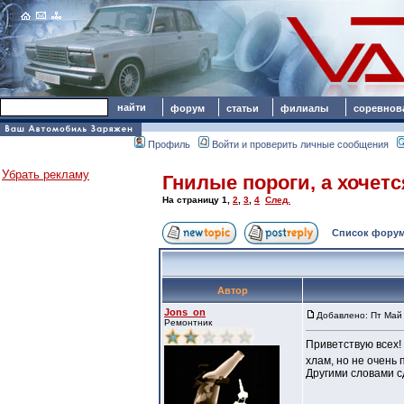
форум
статьи
филиалы
соревнов
Профиль
Войти и проверить личные сообщения
Убрать рекламу
Гнилые пороги, а хочет
На страницу
1
,
2
,
3
,
4
След.
Список форум
Автор
Jons_on
Добавлено: Пт Май 
Ремонтник
Приветствую всех! 
хлам, но не очень 
Другими словами с