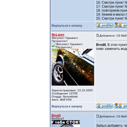
16. Смотри пункт 
17. Смотри пункт 
18. повторяем пунк
19. бежим в магаз 
20. Смотри пункт 
Вернуться к началу
McLaren
Добавлено: Сб Май 
Жигулист Гаражист
Патриотист
Brodil
, В этих пун
пиво заменить вод
Зарегистрирован: 13.10.2005
Сообщения: 10785
Откуда: Novosibirsk
Авто: ЖИГУЛИ
Вернуться к началу
Brodil
Добавлено: Сб Май 
BroDiLisT
Забыл добавить: ч