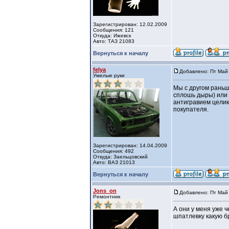
Зарегистрирован: 12.02.2009
Сообщения: 121
Откуда: Ижевск
Авто: ТАЗ 21083
Вернуться к началу
felya
Добавлено: Пт Май 
Умелые руки
Мы с другом раньш
сплошь дыры) или 
антигравием целик
покупателя.
Зарегистрирован: 14.04.2009
Сообщения: 492
Откуда: Заельцовский
Авто: ВАЗ 21013
Вернуться к началу
Jons_on
Добавлено: Пт Май 
Ремонтник
А они у меня уже ч
шпатлевку какую б