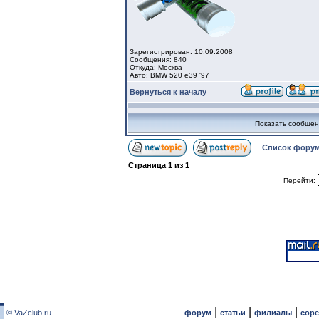
Зарегистрирован: 10.09.2008
Сообщения: 840
Откуда: Москва
Авто: BMW 520 e39 '97
Вернуться к началу
Показать сообщен
Список форум
Страница
1
из
1
Перейти:
|
|
|
© VaZclub.ru
форум
статьи
филиалы
сор