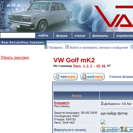
форум
статьи
филиалы
соревнов
Профиль
Войти и проверить личные сообщения
Убрать рекламу
VW Golf mK2
На страницу
Пред.
1
,
2
,
3
...
65
,
66
,
67
Список форум
Автор
Кузьмитч
Добавлено: Сб Авг 
Постоялец
Зарегистрирован: 06.08.2008
ща найду фотку
Сообщения: 9347
Откуда: 630111
Авто: Golf mk2
Вернуться к началу